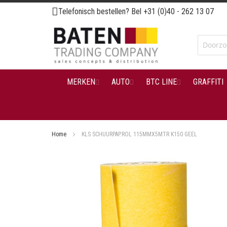
Ga
Telefonisch bestellen? Bel
+31 (0)40 - 262 13 07
naar
de
inhoud
MERKEN
AUTO
BTC LINE
GRAFFITI
Home
KLS SCHUURPAP.ROL 115MMX5MTR K150 GEEL
Ga
naar
het
einde
van
de
afbeeldingen-