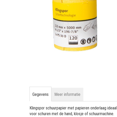
gallerij
Ga
naar
het
begin
van
de
afbeeldingen-
Gegevens
Meer informatie
gallerij
Klingspor schuurpapier met papieren onderlaag ideaal
voor schuren met de hand, klosje of schuurmachine.