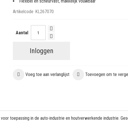
Flexibel en scheurvast, makkelijk vouwbaar
Artikelcode
KL267070
Aantal
Inloggen
Voeg toe aan verlanglijst
Toevoegen om te vergel
 voor toepassing in de auto-industrie en houtverwerkende industrie. Ges