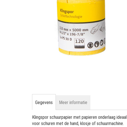
gallerij
Ga
naar
het
begin
van
de
afbeeldingen-
Gegevens
Meer informatie
gallerij
Klingspor schuurpapier met papieren onderlaag ideaal
voor schuren met de hand, klosje of schuurmachine.