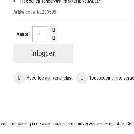
Flexibel en scheurvast, makkelijk vouwbaar
Artikelcode
KL280588
Aantal
Inloggen
Voeg toe aan verlanglijst
Toevoegen om te vergel
 voor toepassing in de auto-industrie en houtverwerkende industrie. Ges