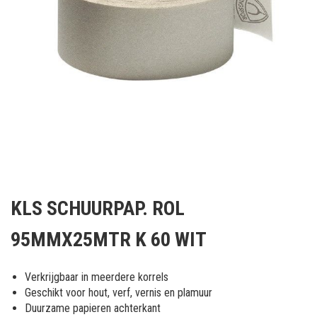
Ga
naar
KLS SCHUURPAP. ROL
het
begin
95MMX25MTR K 60 WIT
van
de
afbeeldingen-
Verkrijgbaar in meerdere korrels
gallerij
Geschikt voor hout, verf, vernis en plamuur
Duurzame papieren achterkant