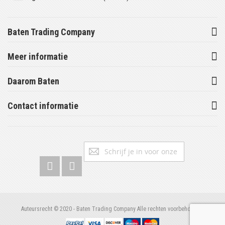
Baten Trading Company
Meer informatie
Daarom Baten
Contact informatie
Abonneer
Inschrijv
u
op
onze
nieuwsbrief
Auteursrecht © 2020 - Baten Trading Company Alle rechten voorbehouden.