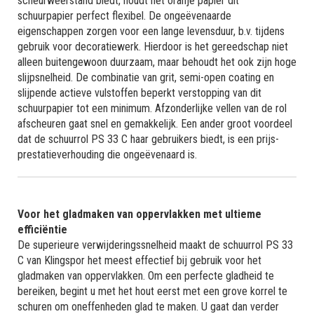
scheurweerstand biedt, houdt het oranje papier dit
schuurpapier perfect flexibel. De ongeëvenaarde
eigenschappen zorgen voor een lange levensduur, b.v. tijdens
gebruik voor decoratiewerk. Hierdoor is het gereedschap niet
alleen buitengewoon duurzaam, maar behoudt het ook zijn hoge
slijpsnelheid. De combinatie van grit, semi-open coating en
slijpende actieve vulstoffen beperkt verstopping van dit
schuurpapier tot een minimum. Afzonderlijke vellen van de rol
afscheuren gaat snel en gemakkelijk. Een ander groot voordeel
dat de schuurrol PS 33 C haar gebruikers biedt, is een prijs-
prestatieverhouding die ongeëvenaard is.
Voor het gladmaken van oppervlakken met ultieme
efficiëntie
De superieure verwijderingssnelheid maakt de schuurrol PS 33
C van Klingspor het meest effectief bij gebruik voor het
gladmaken van oppervlakken. Om een perfecte gladheid te
bereiken, begint u met het hout eerst met een grove korrel te
schuren om oneffenheden glad te maken. U gaat dan verder