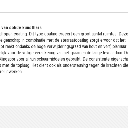
 van solide kunsthars
alfopen coating. Dit type coating creëert een groot aantal ruimtes. Dez
 eigenschap in combinatie met de stearaatcoating zorgt ervoor dat het
topt raakt ondanks de hoge verwijderingsgraad van hout en verf, plamuur
lijk voor de veilige verankering van het graan en de lange levensduur. D
 Klingspor voor al hun schuurmiddelen gebruikt. De consistente eigensc
s met de toplaag. Het dient ook als ondersteuning tegen de krachten die
rel inwerken.