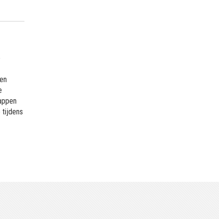
e
 en
e
happen
 tijdens