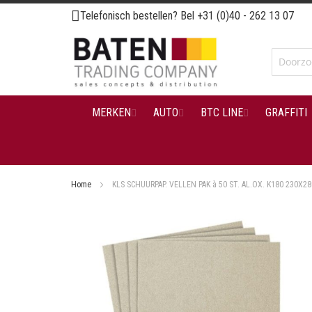
Ga
Telefonisch bestellen? Bel
+31 (0)40 - 262 13 07
naar
de
inhoud
MERKEN
AUTO
BTC LINE
GRAFFITI
Home
KLS SCHUURPAP. VELLEN PAK à 50 ST. AL.OX. K180 230X
Ga
naar
het
einde
van
de
afbeeldingen-