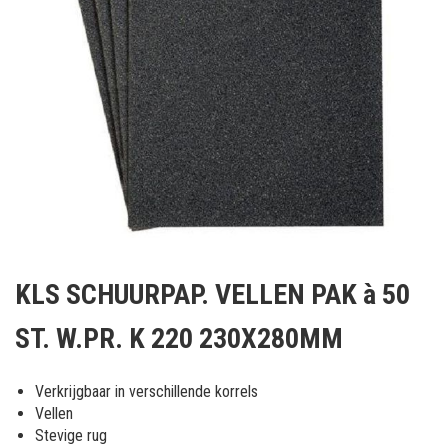
Ga
naar
KLS SCHUURPAP. VELLEN PAK à 50
het
begin
ST. W.PR. K 220 230X280MM
van
de
afbeeldingen-
Verkrijgbaar in verschillende korrels
gallerij
Vellen
Stevige rug