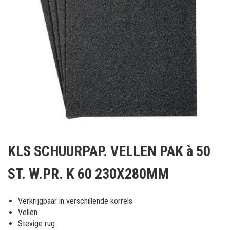
Ga
naar
KLS SCHUURPAP. VELLEN PAK à 50
het
begin
ST. W.PR. K 60 230X280MM
van
de
afbeeldingen-
Verkrijgbaar in verschillende korrels
gallerij
Vellen
Stevige rug