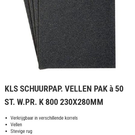
Ga
naar
KLS SCHUURPAP. VELLEN PAK à 50
het
begin
ST. W.PR. K 800 230X280MM
van
de
afbeeldingen-
Verkrijgbaar in verschillende korrels
gallerij
Vellen
Stevige rug