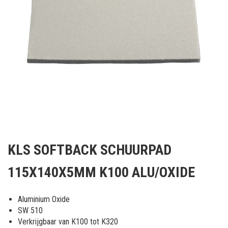
Ga
naar
KLS SOFTBACK SCHUURPAD
het
begin
115X140X5MM K100 ALU/OXIDE
van
de
afbeeldingen-
Aluminium Oxide
gallerij
SW 510
Verkrijgbaar van K100 tot K320