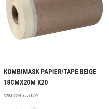
Ga
naar
KOMBIMASK PAPIER/TAPE BEIGE
het
begin
18CMX20M K20
van
de
afbeeldingen-
Artikelcode
96691899
gallerij