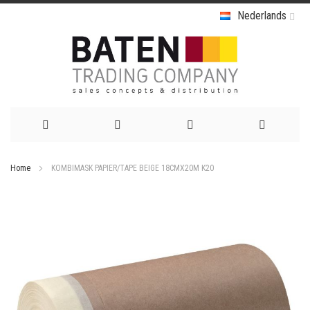
Nederlands
Ga
Home
KOMBIMASK PAPIER/TAPE BEIGE 18CMX20M K20
naar
Ga
de
naar
het
inhoud
einde
van
de
afbeeldingen-
gallerij