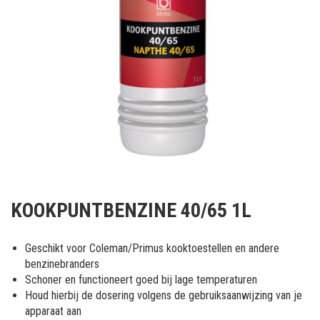
Ga
naar
KOOKPUNTBENZINE 40/65 1L
het
begin
van
Geschikt voor Coleman/Primus kooktoestellen en andere
de
benzinebranders
afbeeldingen-
Schoner en functioneert goed bij lage temperaturen
gallerij
Houd hierbij de dosering volgens de gebruiksaanwijzing van je
apparaat aan