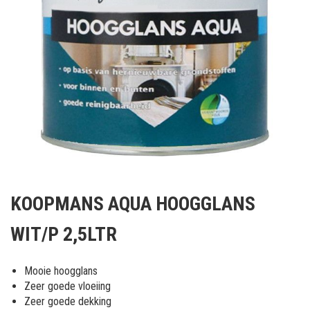
Ga
naar
KOOPMANS AQUA HOOGGLANS
het
begin
WIT/P 2,5LTR
van
de
afbeeldingen-
Mooie hoogglans
gallerij
Zeer goede vloeiing
Zeer goede dekking