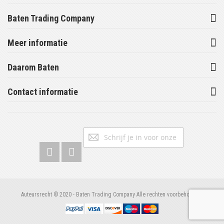
Baten Trading Company
Meer informatie
Daarom Baten
Contact informatie
Abonneer
Inschrijv
u
op
onze
nieuwsbrief
Auteursrecht © 2020 - Baten Trading Company Alle rechten voorbehouden.