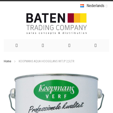
Nederlands
Ga
Home
KOOPMANS AQUA HOOGGLANS WIT/P 2,5LTR
naar
Ga
de
naar
het
inhoud
einde
van
de
afbeeldingen-
gallerij