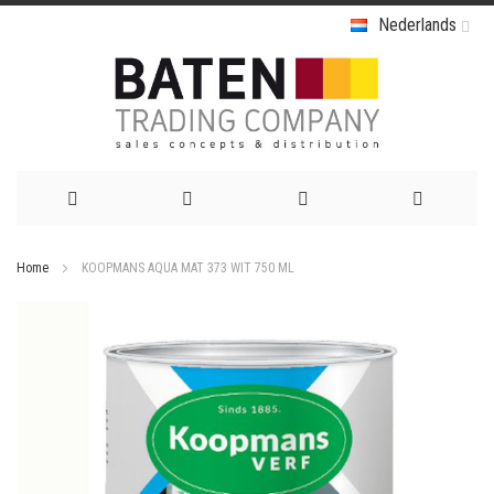
Nederlands
Ga
Home
KOOPMANS AQUA MAT 373 WIT 750 ML
naar
Ga
de
naar
het
inhoud
einde
van
de
afbeeldingen-
gallerij