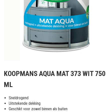
Ga
naar
KOOPMANS AQUA MAT 373 WIT 750
het
begin
ML
van
de
afbeeldingen-
Sneldrogend
gallerij
Uitstekende dekking
Geschikt voor zowel binnen als buiten