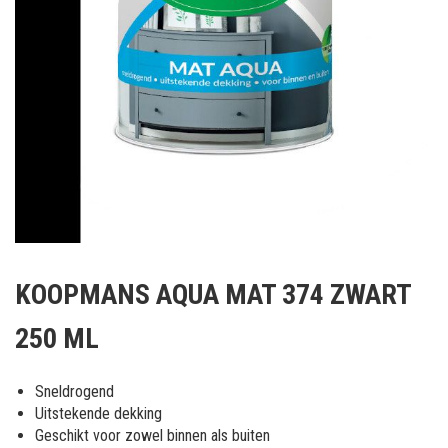
Ga
naar
KOOPMANS AQUA MAT 374 ZWART
het
begin
250 ML
van
de
afbeeldingen-
Sneldrogend
gallerij
Uitstekende dekking
Geschikt voor zowel binnen als buiten