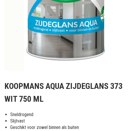
Ga
naar
KOOPMANS AQUA ZIJDEGLANS 373
het
begin
WIT 750 ML
van
de
afbeeldingen-
Sneldrogend
gallerij
Slijtvast
Geschikt voor zowel binnen als buiten