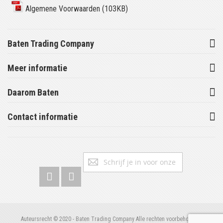
Algemene Voorwaarden (103KB)
Baten Trading Company
Meer informatie
Daarom Baten
Contact informatie
Abonneer
Inschrijv
u
op
onze
nieuwsbrief
Auteursrecht © 2020 - Baten Trading Company Alle rechten voorbehouden.