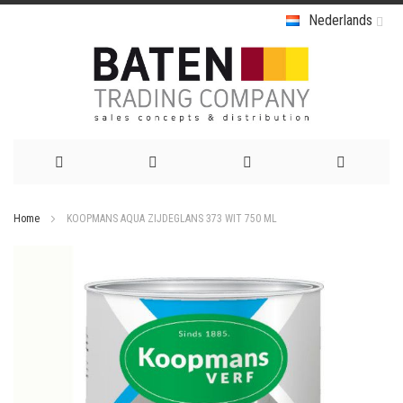
Nederlands
Ga
Home
KOOPMANS AQUA ZIJDEGLANS 373 WIT 750 ML
naar
Ga
de
naar
het
inhoud
einde
van
de
afbeeldingen-
gallerij