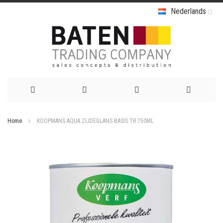
Nederlands
Ga
Home
KOOPMANS AQUA ZIJDEGLANS BASIS TR 750ML
naar
Ga
de
naar
het
inhoud
einde
van
de
afbeeldingen-
gallerij