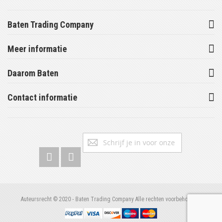
Baten Trading Company
Meer informatie
Daarom Baten
Contact informatie
Abonneer
Inschrijv
u
op
onze
nieuwsbrief
Auteursrecht © 2020 - Baten Trading Company Alle rechten voorbehouden.