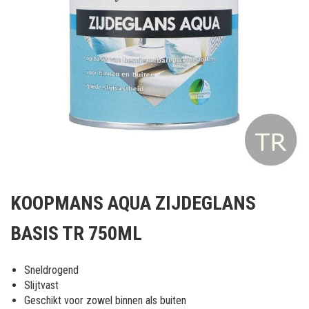
Ga
naar
KOOPMANS AQUA ZIJDEGLANS
het
begin
BASIS TR 750ML
van
de
afbeeldingen-
Sneldrogend
gallerij
Slijtvast
Geschikt voor zowel binnen als buiten