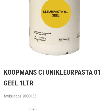
Ga
naar
KOOPMANS CI UNIKLEURPASTA 01
het
begin
GEEL 1LTR
van
de
afbeeldingen-
Artikelcode
9000136
gallerij