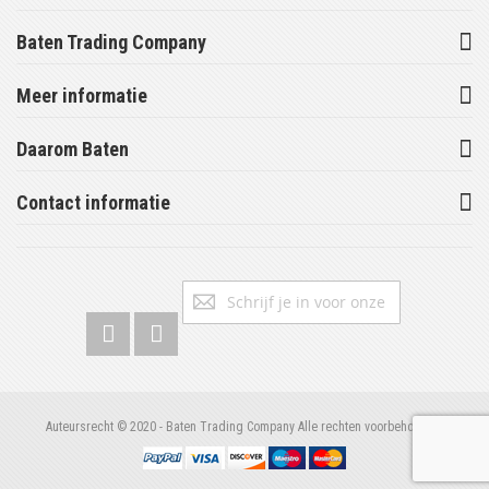
Baten Trading Company
Meer informatie
Daarom Baten
Contact informatie
Abonneer
Inschrijv
u
op
onze
nieuwsbrief
Auteursrecht © 2020 - Baten Trading Company Alle rechten voorbehouden.