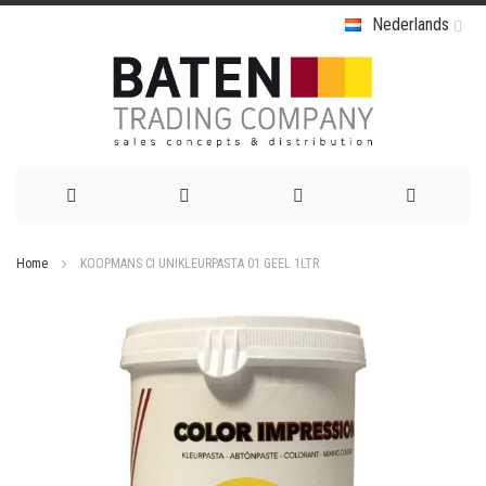
Nederlands
Ga
Home
KOOPMANS CI UNIKLEURPASTA 01 GEEL 1LTR
naar
Ga
de
naar
het
inhoud
einde
van
de
afbeeldingen-
gallerij