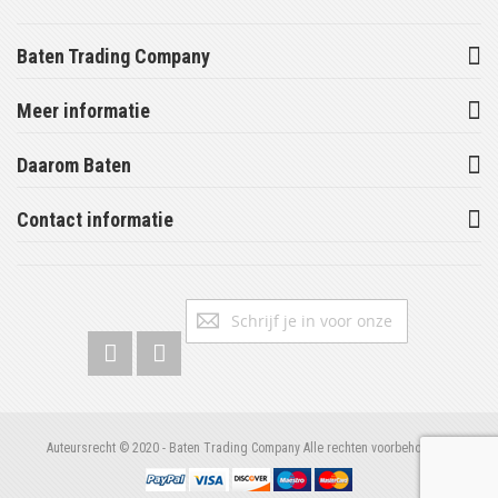
Baten Trading Company
Meer informatie
Daarom Baten
Contact informatie
Abonneer
Inschrijv
u
op
onze
nieuwsbrief
Auteursrecht © 2020 - Baten Trading Company Alle rechten voorbehouden.