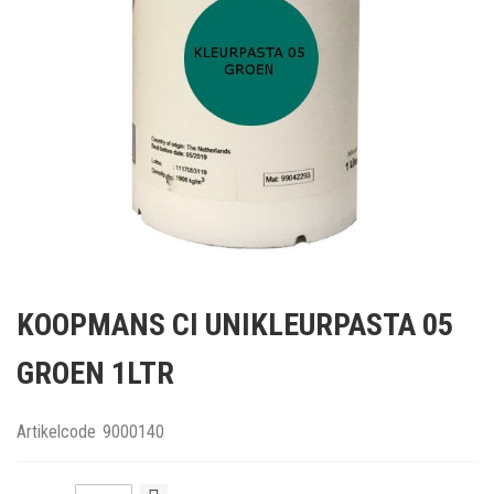
Ga
naar
KOOPMANS CI UNIKLEURPASTA 05
het
begin
GROEN 1LTR
van
de
afbeeldingen-
Artikelcode
9000140
gallerij