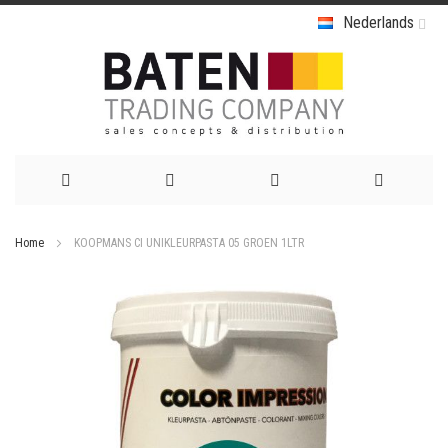
Nederlands
Ga
Home
KOOPMANS CI UNIKLEURPASTA 05 GROEN 1LTR
naar
Ga
de
naar
het
inhoud
einde
van
de
afbeeldingen-
gallerij