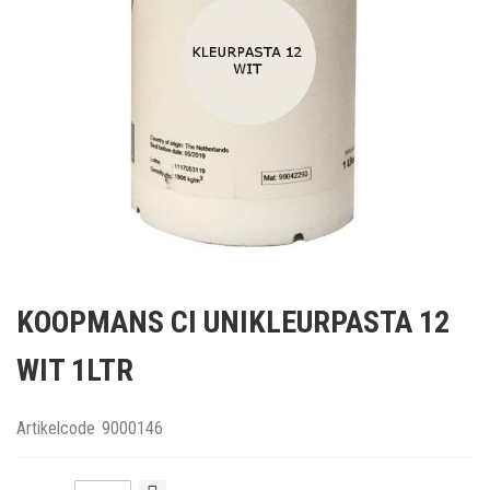
Ga
naar
KOOPMANS CI UNIKLEURPASTA 12
het
begin
WIT 1LTR
van
de
afbeeldingen-
Artikelcode
9000146
gallerij