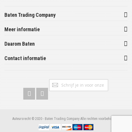
Baten Trading Company
Meer informatie
Daarom Baten
Contact informatie
Abonneer
Inschrijv
u
op
onze
nieuwsbrief
Auteursrecht © 2020 - Baten Trading Company Alle rechten voorbehouden.