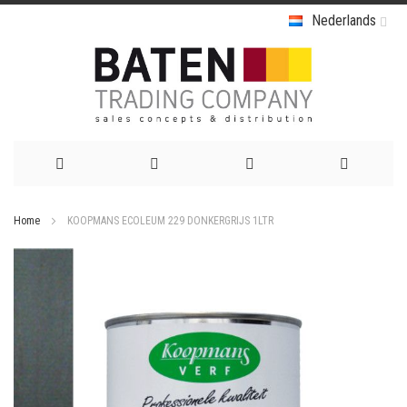
Nederlands
Ga
Home
KOOPMANS ECOLEUM 229 DONKERGRIJS 1LTR
naar
Ga
de
naar
het
inhoud
einde
van
de
afbeeldingen-
gallerij