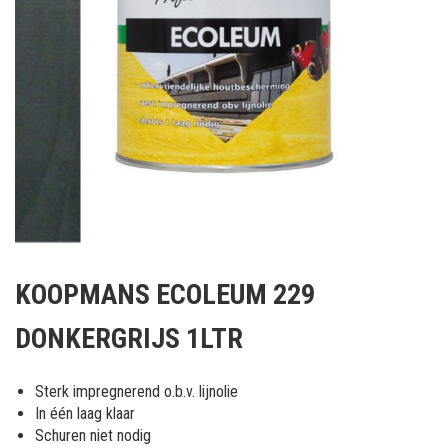
Ga
naar
KOOPMANS ECOLEUM 229
het
begin
DONKERGRIJS 1LTR
van
de
afbeeldingen-
Sterk impregnerend o.b.v. lijnolie
gallerij
In één laag klaar
Schuren niet nodig