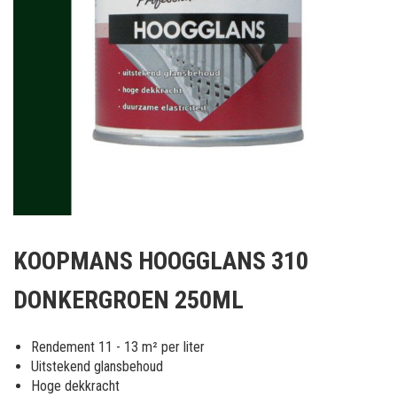
Ga
naar
KOOPMANS HOOGGLANS 310
het
begin
DONKERGROEN 250ML
van
de
afbeeldingen-
Rendement 11 - 13 m² per liter
gallerij
Uitstekend glansbehoud
Hoge dekkracht