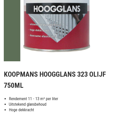
Ga
naar
KOOPMANS HOOGGLANS 323 OLIJF
het
begin
750ML
van
de
afbeeldingen-
Rendement 11 - 13 m² per liter
gallerij
Uitstekend glansbehoud
Hoge dekkracht