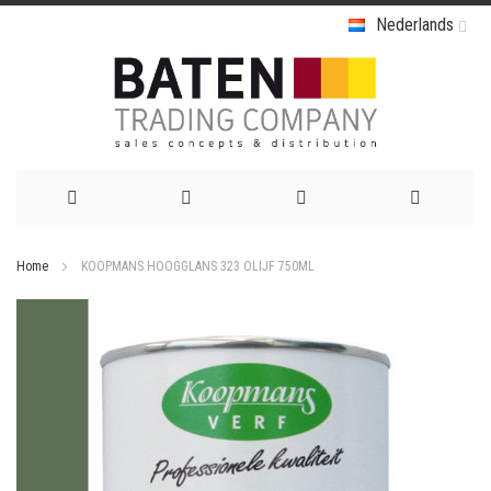
Nederlands
Ga
Home
KOOPMANS HOOGGLANS 323 OLIJF 750ML
naar
Ga
de
naar
het
inhoud
einde
van
de
afbeeldingen-
gallerij