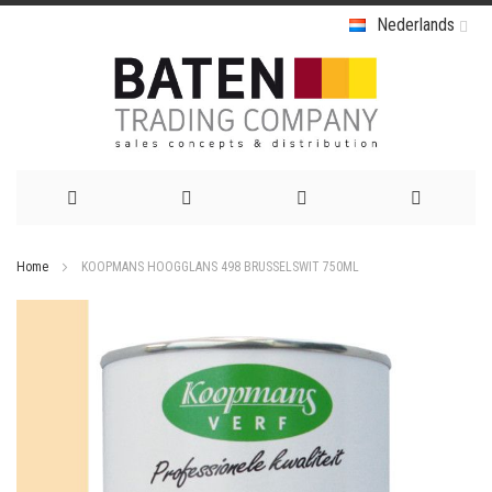
Nederlands
Ga
Home
KOOPMANS HOOGGLANS 498 BRUSSELSWIT 750ML
naar
Ga
de
naar
het
inhoud
einde
van
de
afbeeldingen-
gallerij