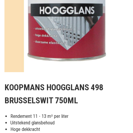
Ga
naar
KOOPMANS HOOGGLANS 498
het
begin
BRUSSELSWIT 750ML
van
de
afbeeldingen-
Rendement 11 - 13 m² per liter
gallerij
Uitstekend glansbehoud
Hoge dekkracht