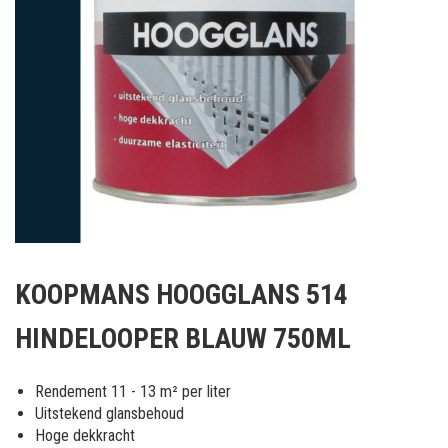
Ga
naar
KOOPMANS HOOGGLANS 514
het
begin
HINDELOOPER BLAUW 750ML
van
de
afbeeldingen-
Rendement 11 - 13 m² per liter
gallerij
Uitstekend glansbehoud
Hoge dekkracht