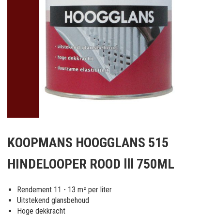
Ga
naar
KOOPMANS HOOGGLANS 515
het
begin
HINDELOOPER ROOD lll 750ML
van
de
afbeeldingen-
Rendement 11 - 13 m² per liter
gallerij
Uitstekend glansbehoud
Hoge dekkracht