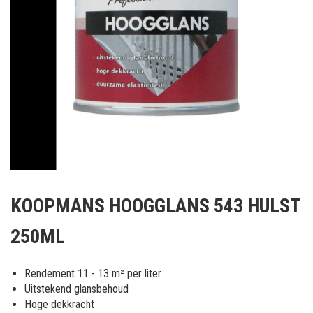
Ga
naar
KOOPMANS HOOGGLANS 543 HULST
het
begin
250ML
van
de
afbeeldingen-
Rendement 11 - 13 m² per liter
gallerij
Uitstekend glansbehoud
Hoge dekkracht