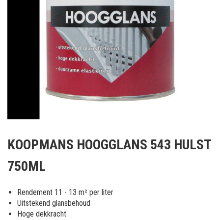
Ga
naar
KOOPMANS HOOGGLANS 543 HULST
het
begin
750ML
van
de
afbeeldingen-
Rendement 11 - 13 m² per liter
gallerij
Uitstekend glansbehoud
Hoge dekkracht