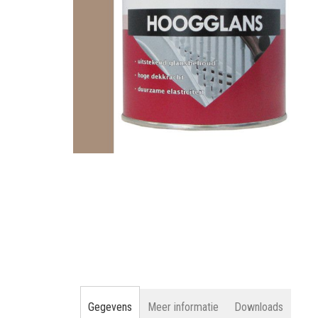
gallerij
Ga
naar
het
begin
van
de
afbeeldingen-
gallerij
Gegevens
Meer informatie
Downloads