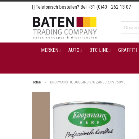
Ga
Telefonisch bestellen? Bel
+31 (0)40 - 262 13 07
naar
de
inhoud
MERKEN
AUTO
BTC LINE
GRAFFITI
Home
KOOPMANS HOOGGLANS 576 ZANDBRUIN 750ML
Ga
naar
het
einde
van
de
afbeeldingen-