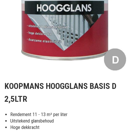
Ga
naar
KOOPMANS HOOGGLANS BASIS D
het
begin
2,5LTR
van
de
afbeeldingen-
Rendement 11 - 13 m² per liter
gallerij
Uitstekend glansbehoud
Hoge dekkracht