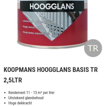
Ga
naar
KOOPMANS HOOGGLANS BASIS TR
het
begin
2,5LTR
van
de
afbeeldingen-
Rendement 11 - 13 m² per liter
gallerij
Uitstekend glansbehoud
Hoge dekkracht