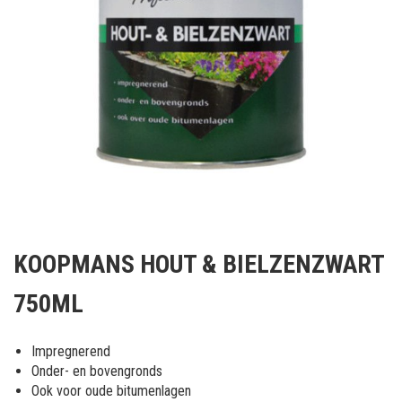
Ga
naar
KOOPMANS HOUT & BIELZENZWART
het
begin
750ML
van
de
afbeeldingen-
Impregnerend
gallerij
Onder- en bovengronds
Ook voor oude bitumenlagen