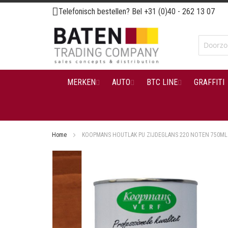
Ga
Telefonisch bestellen? Bel
+31 (0)40 - 262 13 07
naar
de
inhoud
MERKEN
AUTO
BTC LINE
GRAFFITI
Home
KOOPMANS HOUTLAK PU ZIJDEGLANS 220 NOTEN 750ML
Ga
naar
het
einde
van
de
afbeeldingen-