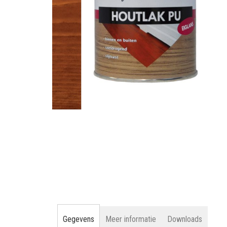
gallerij
Ga
naar
het
begin
van
de
afbeeldingen-
gallerij
Gegevens
Meer informatie
Downloads