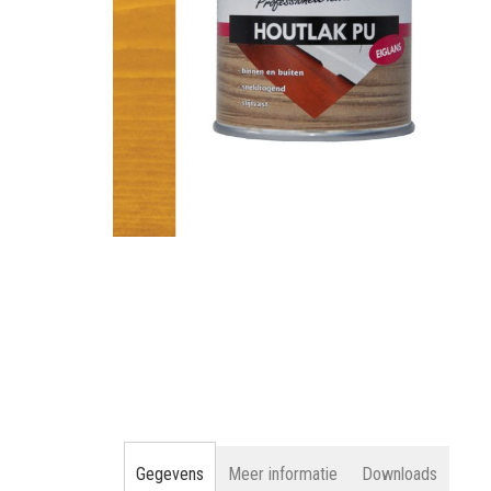
gallerij
Ga
naar
het
begin
van
de
afbeeldingen-
gallerij
Gegevens
Meer informatie
Downloads