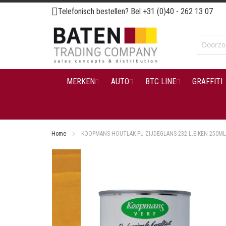
Ga
Telefonisch bestellen? Bel
+31 (0)40 - 262 13 07
naar
de
inhoud
MERKEN
AUTO
BTC LINE
GRAFFITI
Home
KOOPMANS HOUTLAK PU ZIJDEGLANS 232 L.EIKEN 250ML
Ga
naar
het
einde
van
de
afbeeldingen-