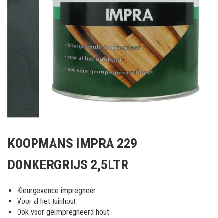
Ga
naar
KOOPMANS IMPRA 229
het
begin
DONKERGRIJS 2,5LTR
van
de
afbeeldingen-
Kleurgevende impregneer
gallerij
Voor al het tuinhout
Ook voor geïmpregneerd hout