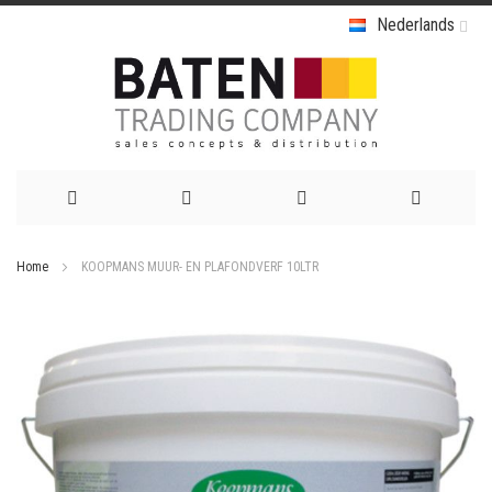
Nederlands
Ga
Home
KOOPMANS MUUR- EN PLAFONDVERF 10LTR
naar
Ga
de
naar
het
inhoud
einde
van
de
afbeeldingen-
gallerij