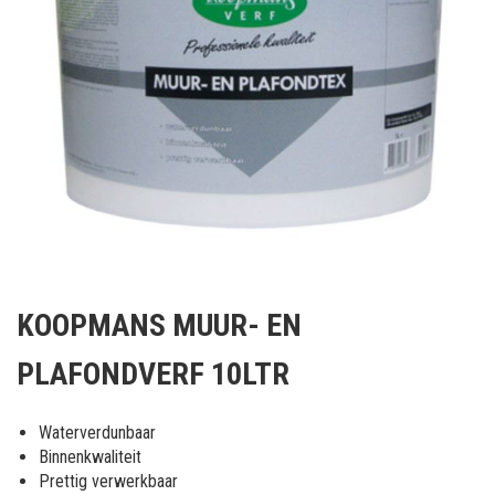
Ga
naar
KOOPMANS MUUR- EN
het
begin
PLAFONDVERF 10LTR
van
de
afbeeldingen-
Waterverdunbaar
gallerij
Binnenkwaliteit
Prettig verwerkbaar