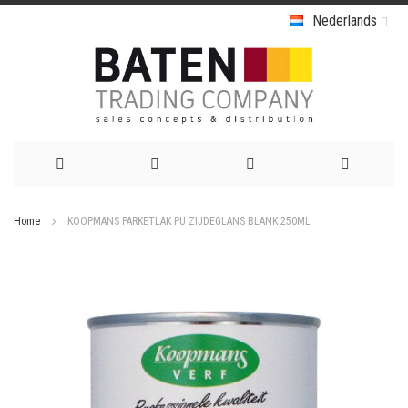
Nederlands
Ga
Home
KOOPMANS PARKETLAK PU ZIJDEGLANS BLANK 250ML
naar
Ga
de
naar
het
inhoud
einde
van
de
afbeeldingen-
gallerij