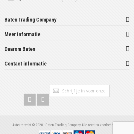
Baten Trading Company
Meer informatie
Daarom Baten
Contact informatie
Abonneer
Inschrijv
u
op
onze
nieuwsbrief
Auteursrecht © 2020 - Baten Trading Company Alle rechten voorbehouden.