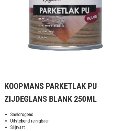
Ga
naar
KOOPMANS PARKETLAK PU
het
begin
ZIJDEGLANS BLANK 250ML
van
de
afbeeldingen-
Sneldrogend
gallerij
Uitstekend reinigbaar
Slijtvast