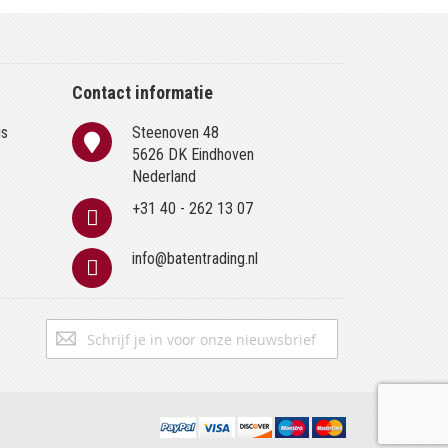
Contact informatie
is
Steenoven 48
n
5626 DK Eindhoven
Nederland
+31 40 - 262 13 07
info@batentrading.nl
Abonneer
Inschrijven
u
op
onze
nieuwsbrief