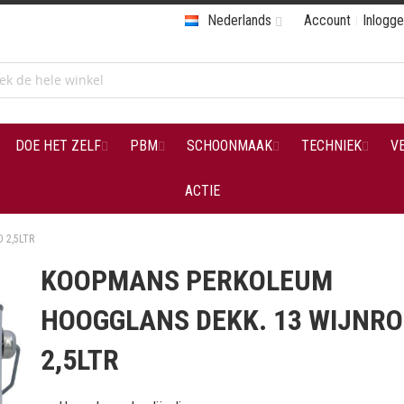
Nederlands
Account
Inlogg
DOE HET ZELF
PBM
SCHOONMAAK
TECHNIEK
V
ACTIE
 2,5LTR
KOOPMANS PERKOLEUM
HOOGGLANS DEKK. 13 WIJNR
2,5LTR