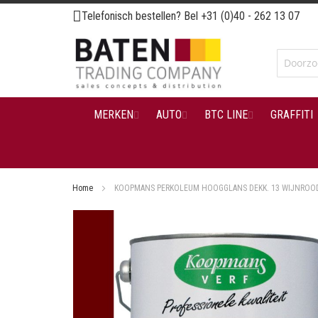
Ga
Telefonisch bestellen? Bel
+31 (0)40 - 262 13 07
naar
de
inhoud
MERKEN
AUTO
BTC LINE
GRAFFITI
Home
KOOPMANS PERKOLEUM HOOGGLANS DEKK. 13 WIJNROOD
Ga
naar
het
einde
van
de
afbeeldingen-