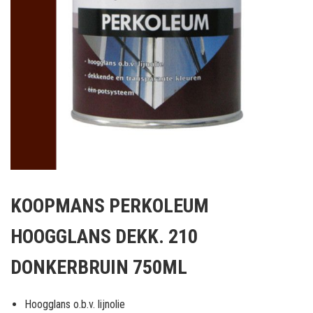
Ga
naar
KOOPMANS PERKOLEUM
het
begin
HOOGGLANS DEKK. 210
van
de
DONKERBRUIN 750ML
afbeeldingen-
gallerij
Hoogglans o.b.v. lijnolie