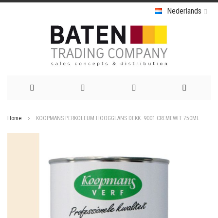
Nederlands
Ga
Home
KOOPMANS PERKOLEUM HOOGGLANS DEKK. 9001 CREMEWIT 750ML
naar
Ga
de
naar
het
inhoud
einde
van
de
afbeeldingen-
gallerij