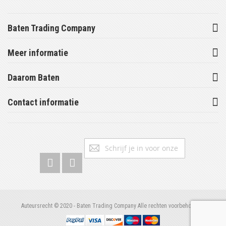
Baten Trading Company
Meer informatie
Daarom Baten
Contact informatie
Abonneer
Inschrijv
u
op
onze
nieuwsbrief
Auteursrecht © 2020 - Baten Trading Company Alle rechten voorbehouden.