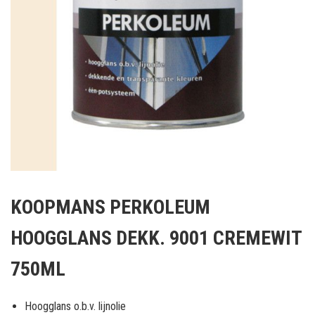
Ga
naar
KOOPMANS PERKOLEUM
het
begin
HOOGGLANS DEKK. 9001 CREMEWIT
van
de
750ML
afbeeldingen-
gallerij
Hoogglans o.b.v. lijnolie