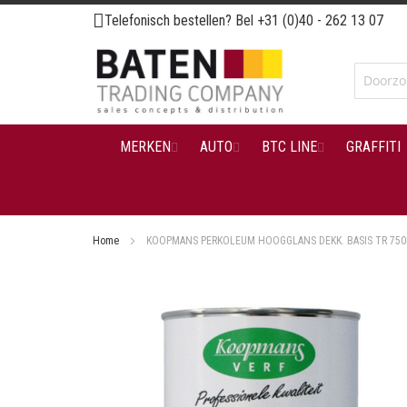
Ga
Telefonisch bestellen? Bel
+31 (0)40 - 262 13 07
naar
de
inhoud
MERKEN
AUTO
BTC LINE
GRAFFITI
Home
KOOPMANS PERKOLEUM HOOGGLANS DEKK. BASIS TR 75
Ga
naar
het
einde
van
de
afbeeldingen-