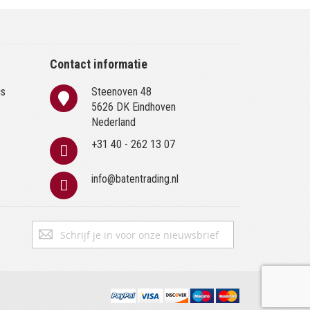
Contact informatie
is
Steenoven 48
n
5626 DK Eindhoven
Nederland
+31 40 - 262 13 07
info@batentrading.nl
Abonneer
Inschrijven
u
op
onze
nieuwsbrief