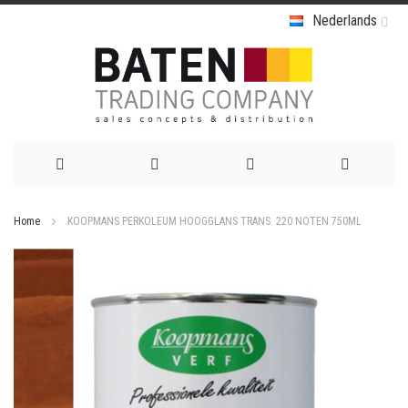
Nederlands
Ga
Home
KOOPMANS PERKOLEUM HOOGGLANS TRANS. 220 NOTEN 750ML
naar
Ga
de
naar
het
inhoud
einde
van
de
afbeeldingen-
gallerij