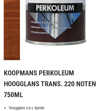
Ga
naar
KOOPMANS PERKOLEUM
het
begin
HOOGGLANS TRANS. 220 NOTEN
van
de
750ML
afbeeldingen-
gallerij
Hoogglans o.b.v. lijnolie