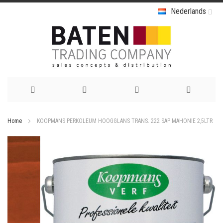
Nederlands
Ga
Home
KOOPMANS PERKOLEUM HOOGGLANS TRANS. 222 SAP MAHONIE 2,5LTR
naar
Ga
de
naar
het
inhoud
einde
van
de
afbeeldingen-
gallerij