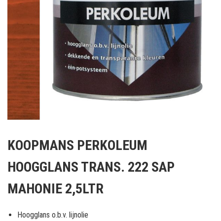
Ga
naar
KOOPMANS PERKOLEUM
het
begin
HOOGGLANS TRANS. 222 SAP
van
de
MAHONIE 2,5LTR
afbeeldingen-
gallerij
Hoogglans o.b.v. lijnolie