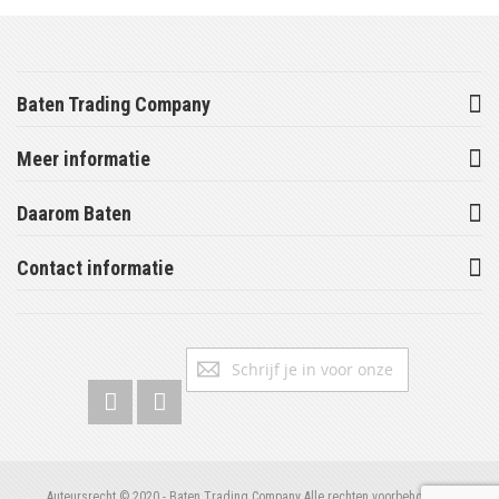
Baten Trading Company
Meer informatie
Daarom Baten
Contact informatie
Abonneer
Inschrijv
u
op
onze
nieuwsbrief
Auteursrecht © 2020 - Baten Trading Company Alle rechten voorbehouden.