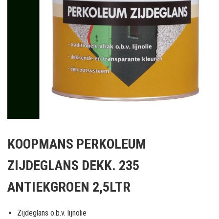
Ga
naar
KOOPMANS PERKOLEUM
het
begin
ZIJDEGLANS DEKK. 235
van
de
ANTIEKGROEN 2,5LTR
afbeeldingen-
gallerij
Zijdeglans o.b.v. lijnolie