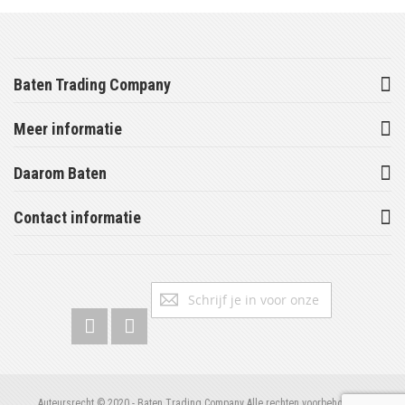
Baten Trading Company
Meer informatie
Daarom Baten
Contact informatie
Abonneer
Inschrijv
u
op
onze
nieuwsbrief
Auteursrecht © 2020 - Baten Trading Company Alle rechten voorbehouden.