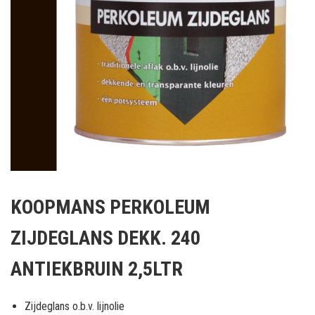
Ga
naar
KOOPMANS PERKOLEUM
het
begin
ZIJDEGLANS DEKK. 240
van
de
ANTIEKBRUIN 2,5LTR
afbeeldingen-
gallerij
Zijdeglans o.b.v. lijnolie