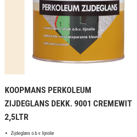
Ga
naar
KOOPMANS PERKOLEUM
het
begin
ZIJDEGLANS DEKK. 9001 CREMEWIT
van
de
2,5LTR
afbeeldingen-
gallerij
Zijdeglans o.b.v. lijnolie