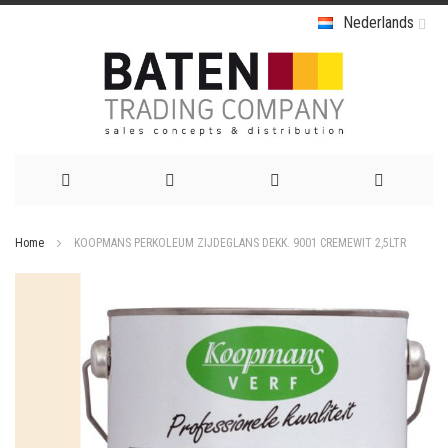
Nederlands
Ga
Home
KOOPMANS PERKOLEUM ZIJDEGLANS DEKK. 9001 CREMEWIT 2,5LTR
naar
Ga
de
naar
het
inhoud
einde
van
de
afbeeldingen-
gallerij