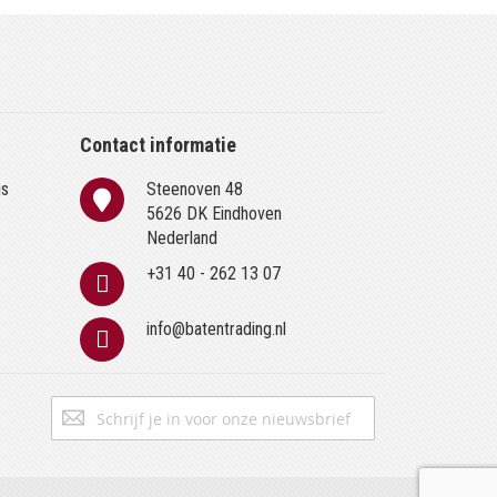
Contact informatie
is
Steenoven 48
n
5626 DK Eindhoven
Nederland
+31 40 - 262 13 07
info@batentrading.nl
Abonneer
Inschrijven
u
op
onze