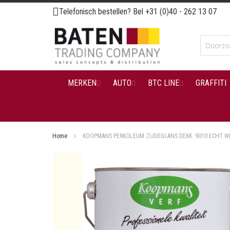
Ga
Telefonisch bestellen? Bel
+31 (0)40 - 262 13 07
naar
de
inhoud
MERKEN
AUTO
BTC LINE
GRAFFITI
Home
KOOPMANS PERKOLEUM ZIJDEGLANS DEKK. 9010 ECHT WI
Ga
naar
het
einde
van
de
afbeeldingen-