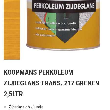
Ga
naar
KOOPMANS PERKOLEUM
het
begin
ZIJDEGLANS TRANS. 217 GRENEN
van
de
2,5LTR
afbeeldingen-
gallerij
Zijdeglans o.b.v. lijnolie