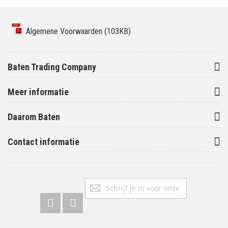
Algemene Voorwaarden (103KB)
Baten Trading Company
Meer informatie
Daarom Baten
Contact informatie
Abonneer
Inschrijv
u
op
onze
nieuwsbrief