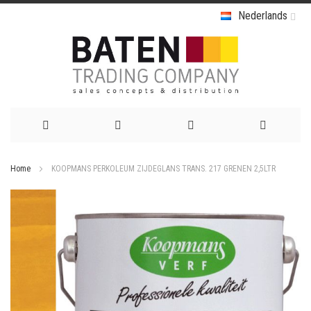
Nederlands
Ga
Home
KOOPMANS PERKOLEUM ZIJDEGLANS TRANS. 217 GRENEN 2,5LTR
naar
Ga
de
naar
het
inhoud
einde
van
de
afbeeldingen-
gallerij