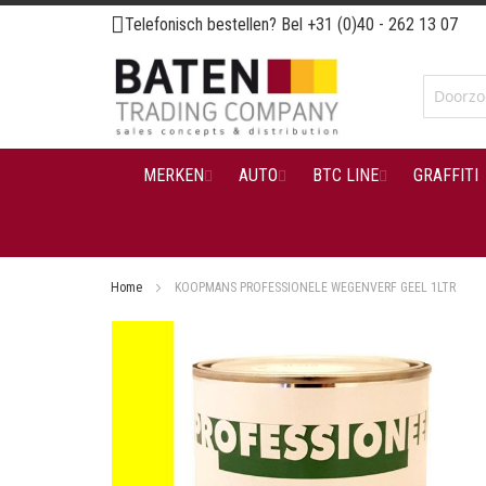
Ga
Telefonisch bestellen? Bel
+31 (0)40 - 262 13 07
naar
de
inhoud
MERKEN
AUTO
BTC LINE
GRAFFITI
Home
KOOPMANS PROFESSIONELE WEGENVERF GEEL 1LTR
Ga
naar
het
einde
van
de
afbeeldingen-