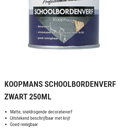
Ga
naar
KOOPMANS SCHOOLBORDENVERF
het
begin
ZWART 250ML
van
de
afbeeldingen-
Matte, sneldrogende decoratieverf
gallerij
Uitstekend beschrijfbaar met krijt
Goed reinigbaar