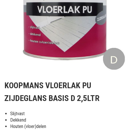
Ga
naar
KOOPMANS VLOERLAK PU
het
begin
ZIJDEGLANS BASIS D 2,5LTR
van
de
afbeeldingen-
Slijtvast
gallerij
Dekkend
Houten (vloer)delen