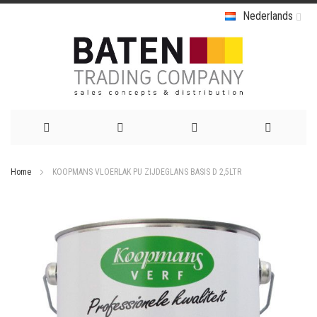
Nederlands
Ga
Home
KOOPMANS VLOERLAK PU ZIJDEGLANS BASIS D 2,5LTR
naar
Ga
de
naar
het
inhoud
einde
van
de
afbeeldingen-
gallerij