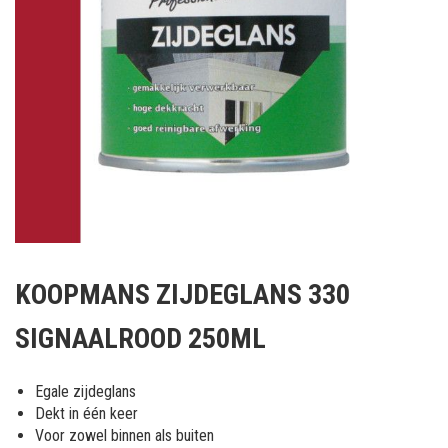
Ga
naar
KOOPMANS ZIJDEGLANS 330
het
begin
SIGNAALROOD 250ML
van
de
afbeeldingen-
Egale zijdeglans
gallerij
Dekt in één keer
Voor zowel binnen als buiten