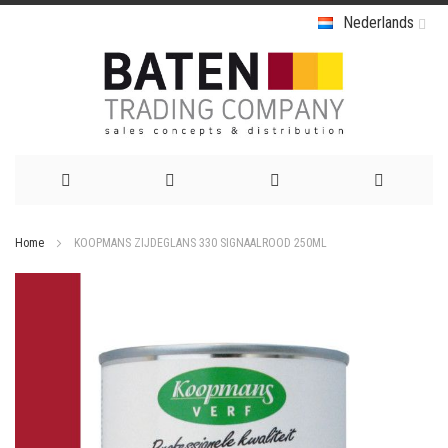
Nederlands
Ga
Home
KOOPMANS ZIJDEGLANS 330 SIGNAALROOD 250ML
naar
Ga
de
naar
het
inhoud
einde
van
de
afbeeldingen-
gallerij